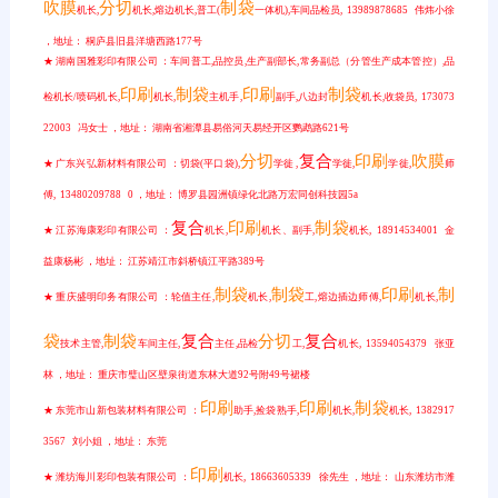
吹膜
分切
制袋
机长,
机长,熔边机长,普工(
一体机),车间品检员, 13989878685 伟炜小徐
，地址： 桐庐县旧县洋塘西路177号
★ 湖南国雅彩印有限公司 ：车间普工,品控员,生产副部长,常务副总（分管生产成本管控）,品
印刷
制袋
印刷
制袋
检机长/喷码机长,
机长,
主机手,
副手,八边封
机长,收袋员, 173073
22003 冯女士 ，地址： 湖南省湘潭县易俗河天易经开区鹦鹉路621号
分切
复合
印刷
吹膜
★ 广东兴弘新材料有限公司 ：切袋(平口袋),
学徙 ,
学徙,
学徙,
师
傅, 13480209788 0 ，地址： 博罗县园洲镇绿化北路万宏同创科技园5a
复合
印刷
制袋
★ 江苏海康彩印有限公司 ：
机长,
机长、副手,
机长, 18914534001 金
益康杨彬 ，地址： 江苏靖江市斜桥镇江平路389号
制袋
制袋
印刷
制
★ 重庆盛明印务有限公司 ：轮值主任,
机长,
工,熔边插边师傅,
机长,
袋
制袋
复合
分切
复合
技术主管,
车间主任,
主任,品检
工,
机长, 13594054379 张亚
林 ，地址： 重庆市璧山区壁泉街道东林大道92号附49号裙楼
印刷
印刷
制袋
★ 东莞市山新包装材料有限公司 ：
助手,捡袋熟手,
机长,
机长, 1382917
3567 刘小姐 ，地址： 东莞
印刷
★ 潍坊海川彩印包装有限公司 ：
机长, 18663605339 徐先生 ，地址： 山东潍坊市潍