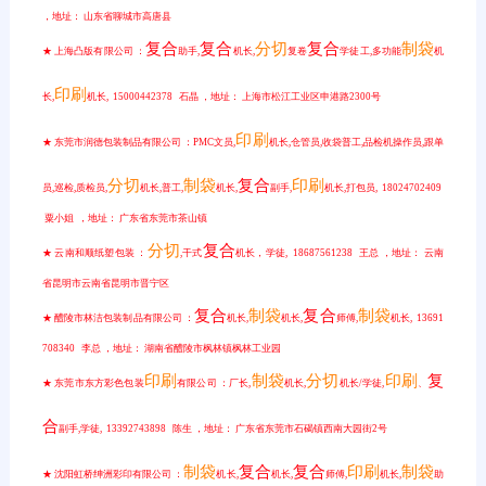
，地址： 山东省聊城市高唐县
复合
复合
分切
复合
制袋
★ 上海凸版有限公司 ：
助手,
机长,
复卷
学徒工,多功能
机
印刷
长,
机长, 15000442378 石晶 ，地址： 上海市松江工业区申港路2300号
印刷
★ 东莞市润德包装制品有限公司 ：PMC文员,
机长,仓管员,收袋普工,品检机操作员,跟单
分切
制袋
复合
印刷
员,巡检,质检员,
机长,普工,
机长,
副手,
机长,打包员, 18024702409
粟小姐 ，地址： 广东省东莞市茶山镇
分切
复合
★ 云南和顺纸塑包装 ：
,干式
机长，学徒, 18687561238 王总 ，地址： 云南
省昆明市云南省昆明市晋宁区
复合
制袋
复合
制袋
★ 醴陵市林洁包装制品有限公司 ：
机长,
机长,
师傅,
机长, 13691
708340 李总 ，地址： 湖南省醴陵市枫林镇枫林工业园
印刷
制袋
分切
印刷
复
★ 东莞市东方彩色包装
有限公司 ：厂长,
机长,
机长/学徒,
、
合
副手,学徒, 13392743898 陈生 ，地址： 广东省东莞市石碣镇西南大园街2号
制袋
复合
复合
印刷
制袋
★ 沈阳虹桥绅洲彩印有限公司 ：
机长,
机长,
师傅,
机长,
助