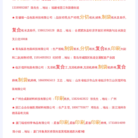
13599992887 陈先生 ，地址： 福建省晋江市新塘街道
分切
制袋
★ 安徽臻一品包装科技有限公司 ：品技经理,生产经理,
机长,销售,
机长及助手,
复合
机长及助手, 13865256528 唐总 ，地址： 合肥肥东县经济开发区祥和路与浍水路交
叉口北100米
制袋
分切
复合
印刷
★ 青岛振昌包装科技有限公司 ：生产巡检,
机长,
机长,
机长,
大副
和二副,销售经理, 15954093953 纪经理 ，地址： 青岛市城阳区轨道交通配套产业园
复合
制袋
复合
★ 临沂儒邦包装有限公司 ：无溶机
工,无溶机师傅,无溶机师傅,
机师傅,
制袋
师傅,
机师傅, 18669965613 王总 ，地址： 山东省临沂市山东省临沂市兰山区儒邦包
装有限公司
印刷
★ 广州合成新材料科技有限公司 ：
机长, 13826463922 张先生 ，地址： 广州
★ 浙江众合生物医用材料有限公司 ：生产主管, 18067793677 邓先生 ，地址： 浙江湖州市
德清县乾元镇
印刷
印刷
印刷
★ 厦门瑞纺织带饰品有限公司 ：柔版
,柔版
,柔版
师傅, 17350814099
陈小姐 ，地址： 厦门市集美区侨英街道英瑶路涌原大楼3楼