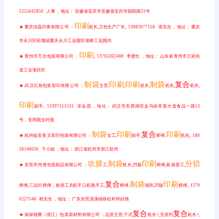
5255642850 人事 ，地址： 安徽省安庆市安徽省安庆市朝阳路31号
印刷
★ 重庆佳磊印务有限公司 ：
机长,卫包生产厂长, 13983977158 雷先生 ，地址： 重庆
市永川区松溉镇重庆永川工业园区港桥工业园内
印刷
★ 青州市万欣包装有限公司 ：
, 13705362408 李爱红 ，地址： 山东省青州市王府街
道工业项目区
制袋
印刷
印刷
制袋
复合
★ 武汉亿旭包装彩印有限公司 ：
主管,
,
机长,
机长,
机长,
印刷
副手, 13397151531 宋金霞 ，地址： 武汉市东西湖区走马岭革新大道食品一路13
号，克明面业对面
制袋
印刷
复合
印刷
★ 杭州临安美文彩印包装有限公司 ：
女工,
助手,
师傅,
机长, 180
58148630 卞小姐 ，地址： 浙江省杭州市浙江杭州
吹膜
制袋
印刷
分切
★ 东莞市鸿誉包装制品有限公司 ：
工,
机长,凹版
师傅,捡袋普工,
复合
制袋
印刷
师傅,三边封师傅，捡袋工,R机平口机熟手工,
师傅,
领班,凹版
师傅, 1379
0227548 程先生 ，地址： 广东东莞清溪镇铁松村祥好路
复合
复合
★ 保禄翊腾（浙江）包装新材料有限公司 ：品质主管,干式
机长+,无溶剂
机长+,