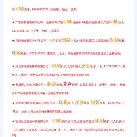
印刷
手,
助手, 18840093776 陈经理 ，地址： 沈阳
印刷
印刷
★ 广东众凯包装有限公司 ：业务跟单,凹版
机副手,R机熟手,贴骨机长,凹版
机长,
13711901108 王先生 ，地址： 东莞市
制袋
制袋
★ 河南省金鹏印务有限公司 ：生产主管,
主管,业务总监,普工,品质部总监,
机长,
印刷
机长, 15225109598 王经理 ，地址： 河南省新郑市郭店镇合欢路北段，金鹏包装）
印刷
分切
★ 河北朗瑞包装材料有限公司 ：
机长,无溶剂机长,
机长一名, 15531780119 周
经理 ，地址： 河北省沧州市东光县经济开发区装备制造园区B区
制袋
复合
★ 安徽聚力包装有限公司 ：
机长,
师傅, 17856199916 杏阿燕 ，地址： 安徽
阜阳市阜南县颖水路北阜南工业园区东南300米
印刷
吹膜
制袋
★ 河北深州朗美包装科技有限公司 ：
机长,
机长,
机长, 13603246319
尹总 ，地址： 河北省深州市开发区顺达大街东侧
印刷
印刷
★ 杭州振卫包装科技有限公司 ：
副操,统计员,仓管员,驾驶员,
机长,北人机机长/
三边封机长,干复机长, 13606628539 裴厂长 ，地址： 浙江省杭州市余杭区余杭街道胜义路6-
8号