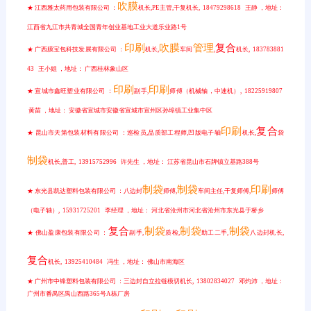
吹膜
★ 江西雅太药用包装有限公司 ：
机长,PE主管,干复机长, 18479298618 王静 ，地址：
江西省九江市共青城全国青年创业基地工业大道乐业路1号
印刷
吹膜
管理
复合
★ 广西膜宝包科技发展有限公司 ：
机长,
车间
,
机长, 183783881
43 王小姐 ，地址： 广西桂林象山区
印刷
印刷
★ 宣城市鑫旺塑业有限公司 ：
副手,
师傅（机械轴，中速机）, 18225919807
黄苗 ，地址： 安徽省宣城市安徽省宣城市宣州区孙埠镇工业集中区
印刷
复合
★ 昆山市天第包装材料有限公司 ：巡检员,品质部工程师,凹版电子轴
机长,
袋
制袋
机长,普工, 13915752996 许先生 ，地址： 江苏省昆山市石牌镇立基路388号
制袋
制袋
印刷
★ 东光县凯达塑料包装有限公司 ：八边封
师傅,
车间主任,干复师傅,
师傅
（电子轴）, 15931725201 李经理 ，地址： 河北省沧州市河北省沧州市东光县于桥乡
复合
制袋
制袋
制袋
★ 佛山盈康包装有限公司 ：
副手,
质检,
助工二手,
八边封机长,
复合
机长, 13925410484 冯生 ，地址： 佛山市南海区
★ 广州市中锋塑料包装有限公司 ：三边封自立拉链模切机长, 13802834027 邓灼沛 ，地址：
广州市番禺区禺山西路365号A栋厂房