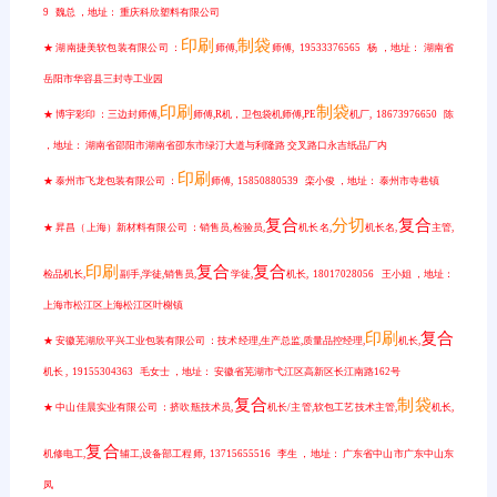
9 魏总 ，地址： 重庆科欣塑料有限公司
印刷
制袋
★ 湖南捷美软包装有限公司 ：
师傅,
师傅, 19533376565 杨 ，地址： 湖南省
岳阳市华容县三封寺工业园
印刷
制袋
★ 博宇彩印 ：三边封师傅,
师傅,R机，卫包袋机师傅,PE
机厂, 18673976650 陈
，地址： 湖南省邵阳市湖南省卲东市绿汀大道与利隆路 交叉路口永吉纸品厂内
印刷
★ 泰州市飞龙包装有限公司 ：
师傅, 15850880539 栾小俊 ，地址： 泰州市寺巷镇
复合
分切
复合
★ 昇昌（上海）新材料有限公司 ：销售员,检验员,
机长名,
机长名,
主管,
印刷
复合
复合
检品机长,
副手,学徒,销售员,
学徒,
机长, 18017028056 王小姐 ，地址：
上海市松江区上海松江区叶榭镇
印刷
复合
★ 安徽芜湖欣平兴工业包装有限公司 ：技术经理,生产总监,质量品控经理,
机长,
机长 , 19155304363 毛女士 ，地址： 安徽省芜湖市弋江区高新区长江南路162号
复合
制袋
★ 中山佳晨实业有限公司 ：挤吹瓶技术员,
机长/主管,软包工艺技术主管,
机长,
复合
机修电工,
辅工,设备部工程师, 13715655516 李生 ，地址： 广东省中山市广东中山东
凤