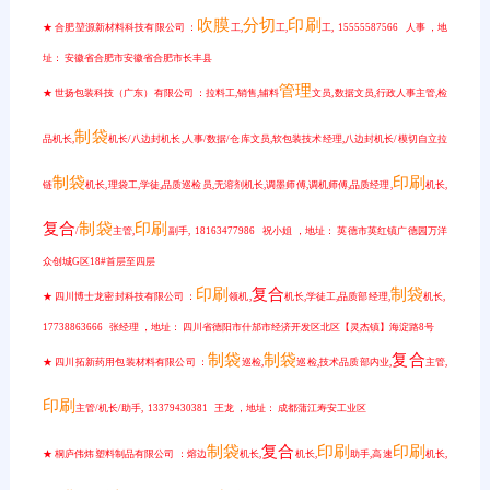
吹膜
分切
印刷
★ 合肥堃源新材料科技有限公司 ：
工,
工,
工, 15555587566 人事 ，地
址： 安徽省合肥市安徽省合肥市长丰县
管理
★ 世扬包装科技（广东）有限公司 ：拉料工,销售,辅料
文员,数据文员,行政人事主管,检
制袋
品机长,
机长/八边封机长,人事/数据/仓库文员,软包装技术经理,八边封机长/模切自立拉
制袋
印刷
链
机长,理袋工,学徒,品质巡检员,无溶剂机长,调墨师傅,调机师傅,品质经理,
机长,
复合
制袋
印刷
/
主管,
副手, 18163477986 祝小姐 ，地址： 英德市英红镇广德园万洋
众创城G区18#首层至四层
印刷
复合
制袋
★ 四川博士龙密封科技有限公司 ：
领机,
机长,学徒工,品质部经理,
机长,
17738863666 张经理 ，地址： 四川省德阳市什邡市经济开发区北区【灵杰镇】海淀路8号
制袋
制袋
复合
★ 四川拓新药用包装材料有限公司 ：
巡检,
巡检,技术品质部内业,
主管,
印刷
主管/机长/助手, 13379430381 王龙 ，地址： 成都蒲江寿安工业区
制袋
复合
印刷
印刷
★ 桐庐伟炜塑料制品有限公司 ：熔边
机长,
机长,
助手,高速
机长,