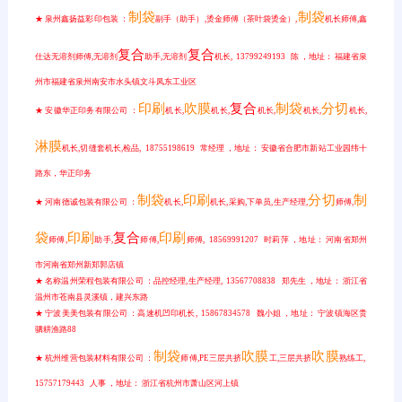
制袋
制袋
★ 泉州鑫扬益彩印包装 ：
副手（助手）,烫金师傅（茶叶袋烫金）,
机长师傅,鑫
复合
复合
仕达无溶剂师傅,无溶剂
助手,无溶剂
机长, 13799249193 陈 ，地址： 福建省泉
州市福建省泉州南安市水头镇文斗凤东工业区
印刷
吹膜
复合
制袋
分切
★ 安徽华正印务有限公司 ：
机长,
机长,
机长,
机长,
机长,
淋膜
机长,切缝套机长,检品, 18755198619 常经理 ，地址： 安徽省合肥市新站工业园纬十
路东，华正印务
制袋
印刷
分切
制
★ 河南德诚包装有限公司 ：
机长,
机长,采购,下单员,生产经理,
师傅,
袋
印刷
复合
印刷
师傅,
助手,
师傅,
师傅, 18569991207 时莉萍 ，地址： 河南省郑州
市河南省郑州新郑郭店镇
★ 名称温州荣程包装有限公司 ：品控经理,生产经理, 13567708838 郑先生 ，地址： 浙江省
温州市苍南县灵溪镇，建兴东路
★ 宁波美美包装有限公司 ：高速机凹印机长, 15867834578 魏小姐 ，地址： 宁波镇海区贵
驷耕渔路88
制袋
吹膜
吹膜
★ 杭州维营包装材料有限公司 ：
师傅,PE三层共挤
工,三层共挤
熟练工,
15757179443 人事 ，地址： 浙江省杭州市萧山区河上镇