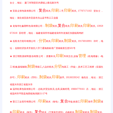
女士 ，地址： 厦门市翔安区内厝镇上塘北路36号
复合
印刷
印刷
★ 宜昌众智包装有限公司 ：
机长,
二手,
机长, 17707171102 贺女士 ，
地址： 湖北省宜昌市宜昌市兴山县平邑口工业园
制袋
复合
印刷
印刷
★ 龙海市红鑫塑料包装有限公司 ：
机长,
机长,
机长,
机长, 13959
672618 苏经理 ，地址： 福建省漳州市福建省漳州市龙海区东园镇凤鸣村
分切
印刷
制袋
★ 岳阳东方彩印有限公司 ：
机长,
机长,
机长, 19176910991 许叶 ，地
址： 岳阳经济技术开发区八字门通海路标准厂房南栋第五层501号
印刷
管理
★ 浙江明凯新材料股份有限公司 ：质量科长,
车间主任,设备
（机电维修）-电
制袋
分切
工/机修,版辊辅助,
理袋工,八边封机长,
包装工（学徒）,技术工艺工程师（应届生
印刷
制袋
印刷
亦可）,
机长（凹印）,
机长,
副手, 19530339242 杨先生 ，地址： 浙江
省嘉兴市浙江省嘉兴市
★ 温州松果包装有限公司 ：总助,外贸业务员,仓库,采购经理, 19884779161 吕 ，地址： 浙江
省温州市平阳县海西镇海润路55-57号
印刷
复合
印刷
制袋
★ 晋江三达彩印有限公司 ：
机长（食包）,
学徒,收袋工,
助手,
巡
印刷
复合
制袋
制袋
检,
机长（食包）,
机长（干复和无溶剂）,品检机长,
机机长,
机长,