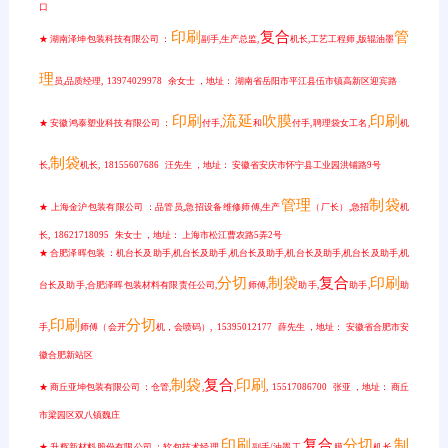
口
印刷
复合
管
★ 湖南泽坤包装科技有限公司 ：
副手,生产总监,
机长,工艺工程师,版辊油墨
理
员,品质经理, 13974029978 余女士 ，地址： 湖南省岳阳市平江县伍市镇高新区迎宾路
印刷
流延
吹膜
印刷
★ 安徽鸿泰塑业科技有限公司 ：
付手,
和
付手,聘理袋女工名,
机
制袋
长,
机长, 18155607686 汪先生 ，地址： 安徽省安庆市怀宁县工业园洪铺路9号
管理
制袋
★ 上海金沪包装有限公司 ：品管员,急招设备维修师傅,生产
（厂长）,急招
机
长, 18621718095 朱女士 ，地址： 上海市松江曹农路5弄2号
★ 合肥泽晖包装 ：机台长及助手,机台长及助手,机台长及助手,机台长及助手,机台长及助手,机
分切
制袋
复合
印刷
台长及助手,合肥泽晖包装材料有限责任公司,
师傅,
助手,
助手,
助
印刷
分切
手,
师傅（会开
机，会喷码）, 15395012177 薛先生 ，地址： 安徽省合肥市安
徽合肥新站区
制袋
复合
印刷
★ 商丘亚坤包装有限公司 ：仓管,
,
,
, 15517086700 张亚 ，地址： 商丘
市梁园区双八镇魏庄
印刷
复合
分切
制
★ 升辉新材料股份有限公司 ：软包技术经理,
副手/油墨工,
膜
机长,