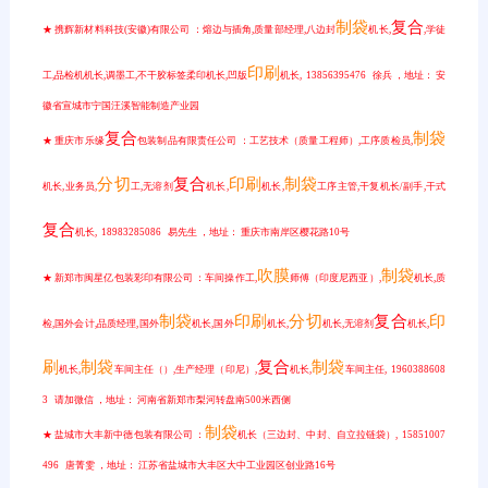
制袋
复合
★ 携辉新材料科技(安徽)有限公司 ：熔边与插角,质量部经理,八边封
机长,
,学徒
印刷
工,品检机机长,调墨工,不干胶标签柔印机长,凹版
机长, 13856395476 徐兵 ，地址： 安
徽省宣城市宁国汪溪智能制造产业园
复合
制袋
★ 重庆市乐缘
包装制品有限责任公司 ：工艺技术（质量工程师）,工序质检员,
分切
复合
印刷
制袋
机长,业务员,
工,无溶剂
机长,
机长,
工序主管,干复机长/副手,干式
复合
机长, 18983285086 易先生 ，地址： 重庆市南岸区樱花路10号
吹膜
制袋
★ 新郑市闽星亿包装彩印有限公司 ：车间操作工,
师傅（印度尼西亚）,
机长,质
制袋
印刷
分切
复合
印
检,国外会计,品质经理,国外
机长,国外
机长,
机长,无溶剂
机长,
刷
制袋
复合
制袋
机长,
车间主任（）,生产经理（印尼）,
机长,
车间主任, 1960388608
3 请加微信 ，地址： 河南省新郑市梨河转盘南500米西侧
制袋
★ 盐城市大丰新中德包装有限公司 ：
机长（三边封、中封、自立拉链袋）, 15851007
496 唐菁雯 ，地址： 江苏省盐城市大丰区大中工业园区创业路16号