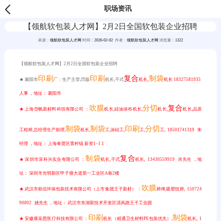
职场资讯
【领航软包装人才网】2月2日全国软包装企业招聘
来源：
领航软包装人才网
时间：
2026-02-02
作者：
领航软包装人才网
浏览量：
1322
【领航软包装人才网】2月2日全国软包装企业招聘
印刷
印刷
复合
制袋
★ 襄阳市
厂：生产主管,凹版
机长,干式
机长,
机长 18327581935
人事 ，地址： 襄阳市
吹膜
分切
复合
★ 上海岱帆新材料科技有限公司 ：
机长,硅油涂布机长,
机长,
机长,品质
制袋
制袋
印刷
分切
工程师,总经理生产助理,
机长,
工,涂硅工,
工,
工, 18501741319 朱
经理 ，地址： 上海奉贤区青村镇 薪资1–1.1
制袋
复合
★ 深圳市深科兴实业有限公司 ：
机长,干式
机长, 13430559919 肖先生 ，地
址： 深圳市光明新区甲子塘大道第一工业区A栋2楼
吹膜
★ 武汉市栢信环保包装技术有限公司（上市集团王子新材） ：
师傅,吸塑技师, 150724
90802 姚先生 ，地址： 武汉市东湖新技术开发区清风路王子工业园
印刷
制袋
★ 安徽康采恩医疗科技有限公司 ：
机长（精通卫生材料PE包装优先）,
机长, 1