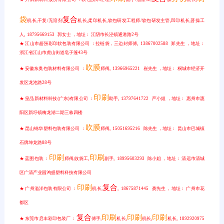
袋
复合
机长,干复/无溶剂
机长,柔印机长,软包研发工程师/软包研发主管,凹印机长,普操工
人, 18795669153 郭女士 ，地址： 江阴市长泾镇通港路2号
★ 江山市超强彩印软包装有限公司 ：拉链袋，三边封师傅, 13867002588 郑先生 ，地址：
浙江省江山市虎山街道皂子篷43号
吹膜
★ 安徽东奥包装材料有限公司 ：
师傅, 13966965221 崔先生 ，地址： 桐城市经济开
发区龙池路28号
印刷
★ 皇品新材料科技(广东)有限公司 ：
助手, 13797641722 严小姐 ，地址： 惠州市惠
阳区新圩镇梅龙湖二期三栋四楼
吹膜
★ 昆山锦华塑料包装有限公司 ：
师傅, 15051695216 陈先生 ，地址： 昆山市巴城镇
石牌坤龙路88号
印刷
印刷
★ 蓝图包装 ：
师傅,收袋工,
副手, 18995603293 陈小姐 ，地址： 清远市清城
区广清产业园鸿盛塑料科技有限公司
印刷
复合
★ 广州溢洋包装有限公司 ：
机长,
, 18675871445 龚先生 ，地址： 广州市花
都区
复合
印刷
印刷
印刷
★ 东莞市启丰彩印包装厂 ：
傅手,
机长,
机长,
机长, 1892920975