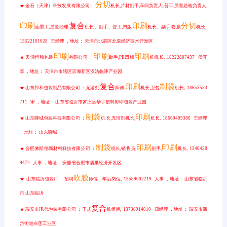
分切
★ 金石（天津）科技发展有限公司 ：
机长,片材副手,车间负责人,普工,质量总检负责人,
印刷
复合
印刷
分切
油墨工,质量经理,
机长、副手、普工,凹版
机长、副手,卷膜
机长,
15522101028 王经理 ，地址： 天津市北辰区北辰经济技术开发区
印刷
印刷
印刷
★ 天津恒和包装
有限公司 ：
助手,PE凹版
机机长, 18222807437 侯开
泰 ，地址： 天津市市辖区滨海新区汉沽临津产业园
复合
印刷
制袋
★ 山东邦和包装制品有限公司 ：无溶剂
师傅,
机长,卫包
机长, 18653533
711 宋 ，地址： 山东省临沂市罗庄区华宇塑料彩印包装产业园
制袋
印刷
★ 山东聊城包装科技有限公司 ：
机长,无溶剂机长,
机长, 18660409386 王经理
，地址： 山东聊城
制袋
印刷
印刷
★ 合肥佛斯德新材料科技有限公司 ：
机长,销售员,
副手,
机长, 1340428
9472 人事 ，地址： 安徽省合肥市居巢经济开发区
吹膜
★ 山东临沂包装厂 ：招聘
师傅，年后岗位, 15589002219 人事 ，地址： 山东省临沂
市 山东临沂
复合
★ 瑞安市现代包装有限公司 ：干式
机师傅, 13736914010 郑经理 ，地址： 瑞安市潘
岱街道白莲工业区