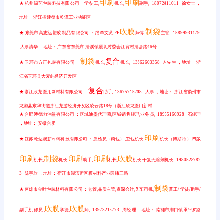
印刷
印刷
★ 杭州绿艺包装科技有限公司 ：学徒工,
机长,
副手, 18072811011 徐女士 ，
地址： 浙江省建德市乾潭工业功能区
吹膜
制袋
★ 东莞市高志远塑胶制品有限公司 ：跟单文员,PE
师傅,
主管, 15899931479
人事清华 ，地址： 广东省东莞市-清溪镇厦坭村委会江背村清塘路46号
制袋
复合
★ 玉环市方正包装有限公司 ：
机长,
机长, 13362603358 左先生 ，地址： 浙
江省玉环县大麦屿经济开发区
复合
★ 浙江欣龙医用新材料有限公司 ：
助手, 13675715798 人事 ，地址： 浙江省衢州市
龙游县东华街道浙江龙游经济开发区凌云路18号（浙江欣龙医用新材
★ 合肥澳德力油墨有限公司 ：区域油墨代理商,区域销售经理,业务员, 18955160928 石经理
，地址： 安徽合肥
印刷
★ 江苏乾达晟新材料科技有限公司 ：质检员（药包）,卫包机长,
机长（博斯特）,凹版
印刷
制袋
印刷
印刷
吹膜
机长,
机长,
助手,
机长,
机长,干复无溶剂机长, 1980528782
3 陈宇欣 ，地址： 宿迁市湖滨新区膜材料产业园纬三路
制袋
★ 南雄市金叶包装材料有限公司 ：仓管,品质主管,资深会计,叉车司机,
普工/ 学徒/助手/
吹膜
吹膜
副手,机修员 ,
学徒,
师, 13973216773 周经理 ，地址： 南雄市湖口镇承平罗路