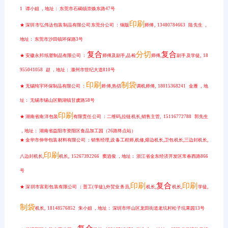
1 谭小姐 ，地址： 东莞市石碣镇崇焕东路47号
印刷
★ 深圳市弘伟达包装制品有限公司东莞分公司 ：铜版
师傅, 13480784663 陆先生 ，
地址： 东莞市沙田镇环保路3号
复合
分切
复合
★ 安徽永邦纸塑制品有限公司 ：
师傅及副手,品检
师傅,
副手及学徒, 18
955041058 赵 ，地址： 滁州市世纪大道810号
印刷
制袋
★ 无锡纯宇环保制品有限公司 ：
师傅,热切
调机师傅, 18015368241 金雁 ，地
址： 无锡市锡山区鹅湖镇甘虞路58号
印刷
★ 湖南省南洋包装
有限责任公司 ：二维码,拉链机长,销售主管, 15116772788 郭先生
，地址： 湖南省益阳市资阳区食品加工园（26路终点站）
★ 金华市伸华包装材料有限公司 ：销售经理,设备工程师,机修,熔边机长,卫包机长,三边封机长,
印刷
八边封机长,
机长, 15267392266 窦逍俊 ，地址： 浙江省金东经济开发区常春西路866
号
印刷
复合
印刷
★ 深圳市富彩包装有限公司 ：普工(学徒),外贸业务员,
机长,
机长,
学徒,
制袋
机长, 18148576852 朱小姐 ，地址： 深圳市坪山区龙田街道老坑村松子坑果园13号