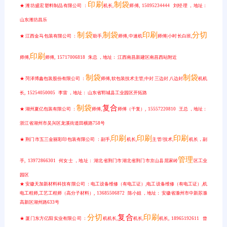
印刷
制袋
★ 潍坊盛宏塑料制品有限公司 ：
机长,
师傅, 15095234444 刘经理 ，地址：
山东潍坊昌乐
制袋
制袋
印刷
分切
★ 江西金马包装有限公司 ：
助手,
师傅,中速机
师傅|小时长白班,
印刷
师傅,
师傅, 15717006818 朱总 ，地址： 江西南昌新建区南昌西站附近
制袋
制袋
★ 菏泽博鑫包装股份有限公司 ：
师傅,软包装技术主管,中封 三边封 八边封
机机
长, 15254050005 李雷 ，地址： 山东省郓城县工业园区开拓路
制袋
复合
★ 湖州夏亿包装有限公司 ：
师傅,
师傅（干复）, 15557220810 王总 ，地址：
浙江省湖州市吴兴区龙溪街道田横路758号
印刷
印刷
印刷
★ 荆门市五三金丽彩印包装有限公司 ：副手,
机长,
主管/技术,
机长，副
管理
手, 13972866301 何女士 ，地址： 湖北省荆门市湖北省荆门市京山县屈家岭
区工业
园区
★ 安徽天加新材料科技有限公司 ：电工设备维修（有电工证）,电工设备维修（有电工证）,机
电工程师,工艺工程师（高分子材料）, 13685506872 陈小姐 ，地址： 安徽省滁州市中新苏滁
高新区湖州路633号
分切
复合
印刷
★ 厦门东方亿阳实业有限公司 ：
机机长,
机长,
机长, 18965192611 曾