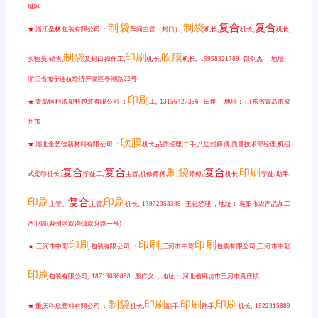
城区
制袋
制袋
复合
复合
★ 浙江圣林包装有限公司 ：
车间主管（封口）,
机长,
机长,
机长,
制袋
印刷
吹膜
实验员,销售,
及封口操作工,
机长,
机长, 15958321789 邵剑杰 ，地址：
浙江省海宁连杭经济开发区春潮路22号
印刷
★ 青岛恒利源塑料包装有限公司 ：
工, 13156427356 田刚 ，地址： 山东省青岛市胶
州市
吹膜
★ 湖北金艺佳新材料有限公司 ：
机长,品质经理,二手,八边封师傅,质量技术部经理,机组
复合
复合
制袋
复合
印刷
式柔印机长,
学徒工,
主管,机修师傅,
师傅,
机长,
学徒/助手,
印刷
复合
印刷
主管、
主管,
机长, 13972053349 王总经理 ，地址： 襄阳市农产品加工
产业园(襄州区双沟镇双兴路一号)
印刷
印刷
印刷
★ 三河市中彩
包装有限公司 ：
,三河市中彩
包装有限公司,三河市中彩
印刷
包装有限公司, 18713036888 殷广义 ，地址： 河北省廊坊市三河市黄庄镇
制袋
印刷
印刷
印刷
★ 重庆科欣塑料有限公司 ：
机长,
副手,
熟手,
机长, 1522315889