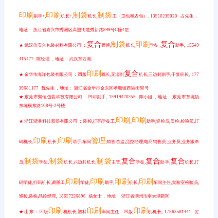
印刷
印刷
制袋
制袋
副手+,
机长+,
机长,
工（卫包和农包）, 13918239020 占先生 ，
地址： 浙江省嘉兴市秀洲区高照街道秀新路899号C幢4层
复合
制袋
印刷
复合
★ 武汉信安合包装材料有限公司 ：
师傅,
机长,
学徒 ,
助手, 15549
415477 陈经理 ，地址： 武汉东西湖
印刷
复合
★ 金华市海洋包装有限公司 ：凹版
机长,无溶剂
机长,三边封副手,干复机长, 177
39681177 魏先生 ，地址： 浙江省金华市金东区孝顺镇西港街88号
★ 东莞市聚恒包装科技有限公司 ：凹印副手, 15919470355 陈小姐 ，地址： 东莞市东坑镇
东坑横东路108号-2号楼
印刷
印刷
★ 浙江浙港科技股份有限公司 ：质检,打码学徒工,
,
助手,巡检员,质检,检验员,打
印刷
印刷
管理
码机长,
机长,
助手,车间
,销售总监,品控经理,电商销售员,业务员,业务跟单
制袋
制袋
制袋
复合
复合
复合
员,
学徒,
机长,八边封机长,
主管,
学徒,
助手,
机长,打
印刷
印刷
印刷
印刷
码学徒,打码机长,调墨工,
学徒,
助手,
机长,
车间主任,实验室检验员,
巡检,质检,品控经理, 18657226896 杨女士 ，地址： 浙江省湖州市南太湖新区
印刷
印刷
印刷
★ 山东 ：凹版
机机长,塑料
车间主任，凹版
机机长, 17563581441 贺